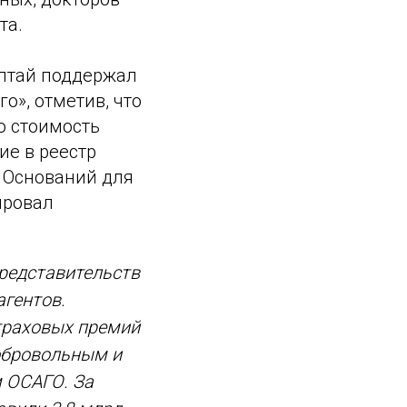
та.
Алтай поддержал
о», отметив, что
о стоимость
ие в реестр
 Оснований для
ировал
представительств
агентов.
траховых премий
обровольным и
 ОСАГО. За