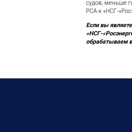
судов, меньше 
РСА к «НСГ-«Рос
Если вы являет
«НСГ-«Росэнерг
обрабатываем вс