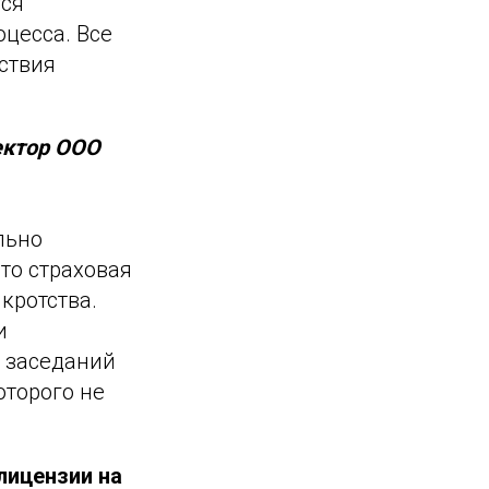
тся
цесса. Все
ствия
ектор ООО
льно
то страховая
кротства.
и
х заседаний
оторого не
лицензии на