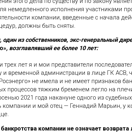
ния этого дела по существу и по закону являе
ля немедленного исполнения участниками про
ятельности компании, введенные с начала дей
цедур, должны быть сняты.
 один из собственников, экс-генеральный дир
о»
, возглавлявший ее более 10 лет:
 трех лет я и мои представители последовате
 и временной администрации в лице ГК АСВ, ч
осэнерго» не имела и не имеет признаков бан
ых процессов тяжким бременем легло на плеч
осенью 2021 года накануне одного из судебны
 компании и мой отец — Геннадий Марьин, у к
це.
банкротства компании не означает возврата 