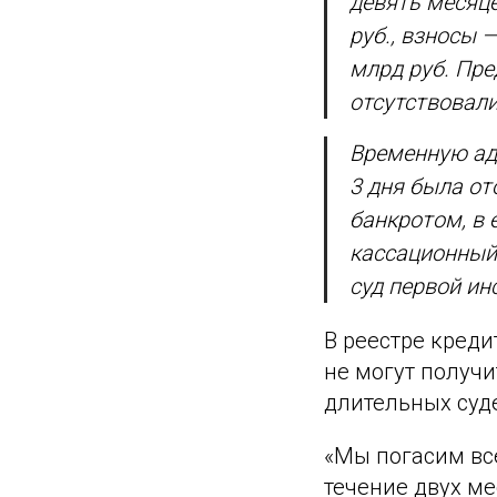
девять месяце
руб., взносы 
млрд руб. Пр
отсутствовали
Временную адм
3 дня была от
банкротом, в 
кассационный 
суд первой ин
В реестре креди
не могут получи
длительных суде
«Мы погасим вс
течение двух ме