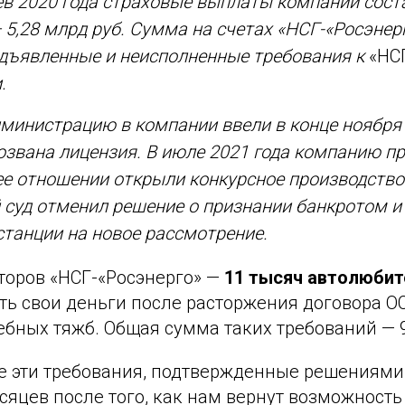
в 2020 года страховые выплаты компании сост
— 5,28 млрд руб. Сумма на счетах «НСГ-«Росэне
едъявленные и неисполненные требования к
«НС
.
инистрацию в компании ввели в конце ноября 2
озвана лицензия. В июле 2021 года компанию п
ее отношении открыли конкурсное производство
суд отменил решение о признании банкротом и
станции на новое рассмотрение.
торов «НСГ-«Росэнерго» —
11 тысяч автолюбит
ть свои деньги после расторжения договора ОС
бных тяжб. Общая сумма таких требований — 9
е эти требования, подтвержденные решениями 
сяцев после того, как нам вернут возможност