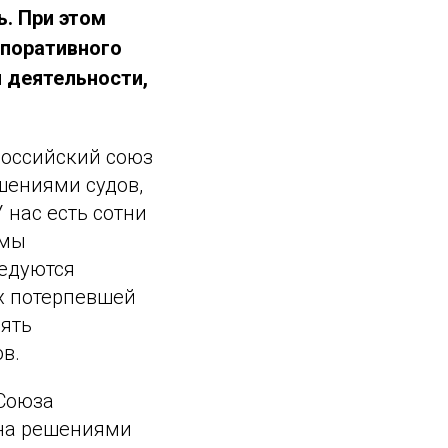
ь. При этом
рпоративного
я деятельности,
Российский союз
шениями судов,
нас есть сотни
 мы
ледуются
х потерпевшей
лять
в.
 Союза
ена решениями