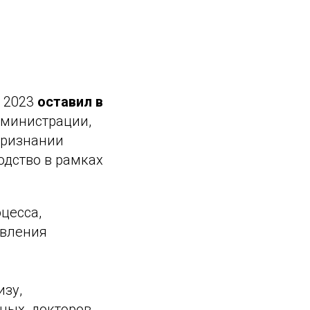
я 2023
оставил в
дминистрации,
признании
одство в рамках
цесса,
явления
зу,
ных, докторов