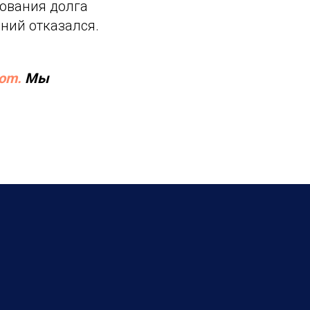
бования долга
ний отказался.
com.
Мы