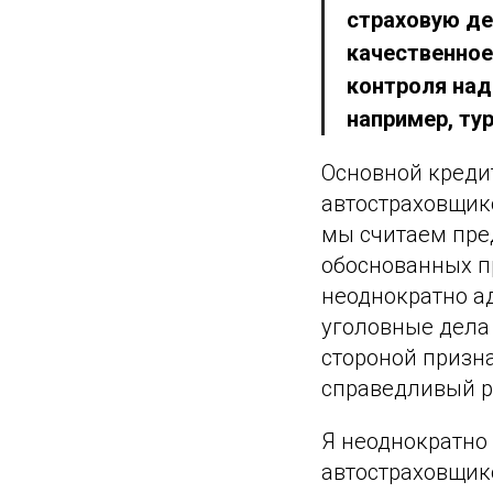
страховую де
качественное
контроля над
например, ту
Основной креди
автостраховщик
мы считаем пре
обоснованных пр
неоднократно ад
уголовные дела
стороной призн
справедливый р
Я неоднократно
автостраховщик