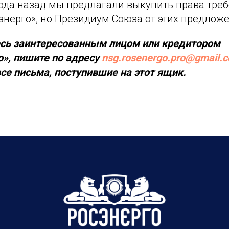
года назад мы предлагали выкупить права тре
энерго», но Президиум Союза от этих предложе
есь заинтересованным лицом или кредитором
о», пишите по адресу
nsg.rosenergo.pro@gmail.
е письма, поступившие на этот ящик.