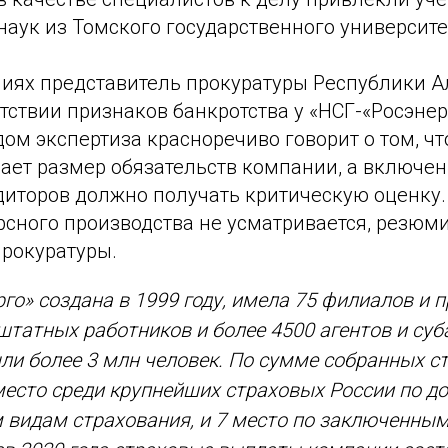
аук из Томского государственного университе
ниях представитель прокуратуры Республики 
тствии признаков банкротства у «НСГ-«Росэнерг
ом экспертиза красноречиво говорит о том, чт
ает размер обязательств компании, а включен
диторов должно получать критическую оценку.
рсного производства не усматривается, резюм
прокуратуры.
го» создана в 1999 году, имела 75 филиалов и 
 штатных работников и более 4500 агентов и суб
ли более 3 млн человек. По сумме собранных с
место среди крупнейших страховых России по д
 видам страхования, и 7 место по заключенным