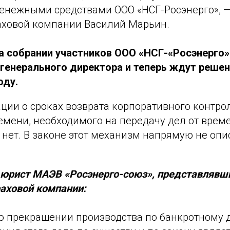
енежными средствами ООО «НСГ-Росэнерго», —
аховой компании Василий Марьин.
а собрании участников ООО «НСГ-«Росэнерго»
 генерального директора и теперь ждут реше
оду.
ции о сроках возврата корпоративного контро
емени, необходимого на передачу дел от врем
нет. В законе этот механизм напрямую не опи
, юрист МАЭВ «Росэнерго-союз», представлявш
раховой компании:
о прекращении производства по банкротному 