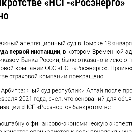
нкротстве «НСГ-«Росэнерго»
но
ажный апелляционный суд в Томске 18 январ
уда первой инстанции
, в котором Временной а
казом Банка России, было отказано в иске о 
ховой компании ООО «НСГ-«Росэнерго». Произв
стве страховой компании прекращено.
 Арбитражный суд республики Алтай после про
враля 2021 года, счел, что оснований для объ
изации «НСГ-«Росэнерго» банкротом нет.
асштабную финансово-экономическую эксперти
 качестве специалистов к делу привлекли уче