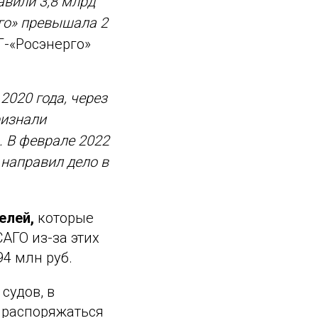
авили 3,8 млрд
рго» превышала 2
Г-«Росэнерго»
020 года, через
ризнали
. В феврале 2022
 направил дело в
елей,
которые
АГО из-за этих
4 млн руб.
судов, в
ь распоряжаться