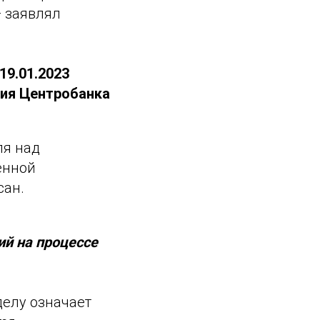
 заявлял
19.01.2023
ния Центробанка
ля над
енной
сан.
ий на процессе
делу означает